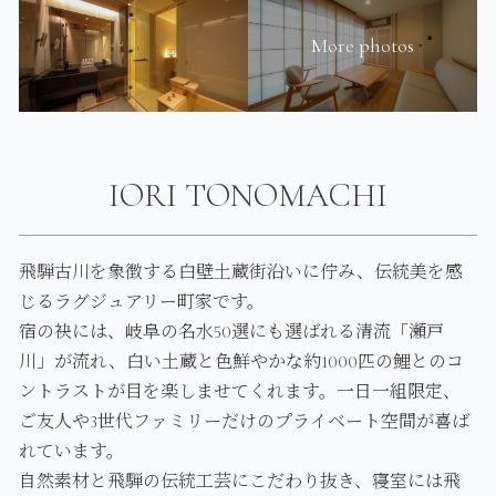
More photos
IORI TONOMACHI
飛騨古川を象徴する白壁土蔵街沿いに佇み、伝統美を感
じるラグジュアリー町家です。
宿の袂には、岐阜の名水50選にも選ばれる清流「瀬戸
川」が流れ、白い土蔵と色鮮やかな約1000匹の鯉とのコ
ントラストが目を楽しませてくれます。一日一組限定、
ご友人や3世代ファミリーだけのプライベート空間が喜ば
れています。
自然素材と飛騨の伝統工芸にこだわり抜き、寝室には飛