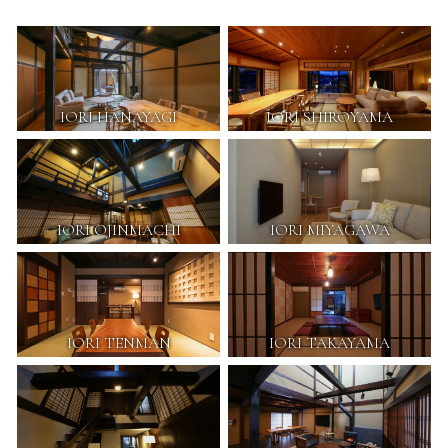
IORI HANAYAGI
IORI SHIROYAMA
IORI OJINMACHI
IORI MIYAGAWA
IORI TENMAN
IORI TAKAYAMA