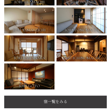
IORI URAMACHI
IORI SETOGAWA
IORI YAMAGUCHI
IORI TONOMACHI
IORI KAWANAKA
IORI ICHINOMACHI
IORI GOTO
宿一覧をみる