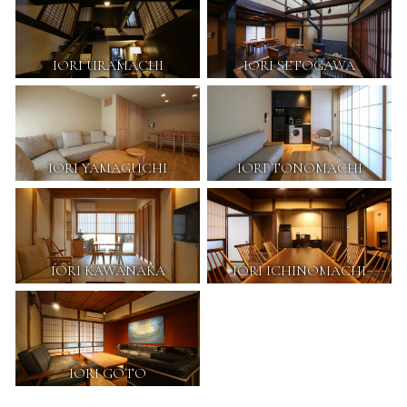
IORI URAMACHI
IORI SETOGAWA
IORI YAMAGUCHI
IORI TONOMACHI
IORI KAWANAKA
IORI ICHINOMACHI
IORI GOTO