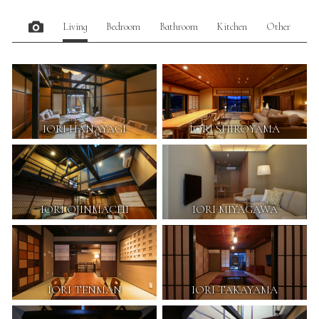
Living
Bedroom
Bathroom
Kitchen
Other
IORI HANAYAGI
IORI SHIROYAMA
IORI OJINMACHI
IORI MIYAGAWA
IORI TENMAN
IORI TAKAYAMA