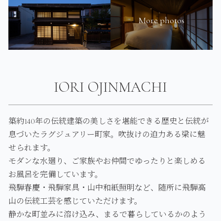
More photos
IORI OJINMACHI
築約140年の伝統建築の美しさを堪能できる歴史と伝統が
息づいたラグジュアリー町家。吹抜けの迫力ある梁に魅
せられます。
モダンな水廻り、ご家族やお仲間でゆったりと楽しめる
お風呂を完備しています。
飛騨春慶・飛騨家具・山中和紙照明など、随所に飛騨高
山の伝統工芸を感じていただけます。
静かな町並みに溶け込み、まるで暮らしているかのよう