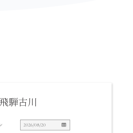
飛騨古川
ン