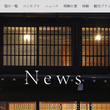
宿の一覧
コンセプト
ニュース
飛騨の食
体験
観光プラ
News
IORI STAY NEWS